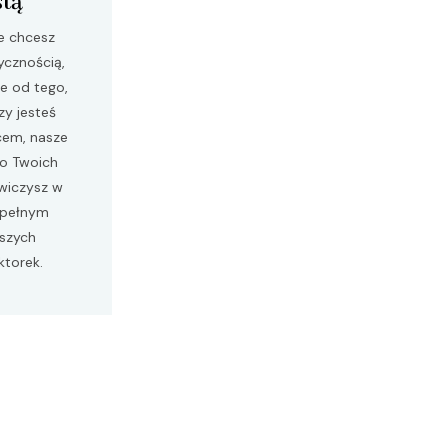
stą
e chcesz
ycznością,
ie od tego,
zy jesteś
em, nasze
do Twoich
wiczysz w
 pełnym
aszych
ktorek.