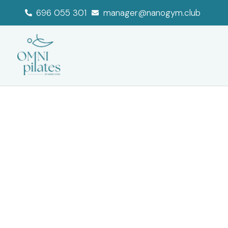
696 055 301
manager@nanogym.club