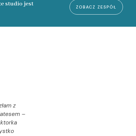
e studio jest
ZOBACZ ZESPÓŁ
złam z
Polecam z całego serca. Ćwiczenia
ilatesem –
Instruktorki bardzo miłe i, co ważne
uktorka
ćwiczenie, co bardzo mi się podoba.
ystko
sztos. Wygodna, mięciutka i m