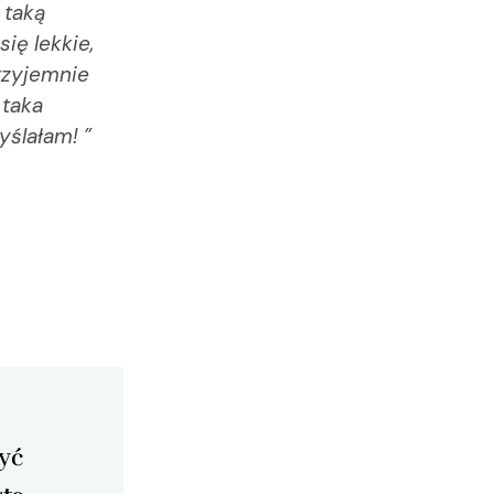
 taką
ię lekkie,
karolina_nat
09.07.2025
przyjemnie
 taka
yślałam! ”
yć