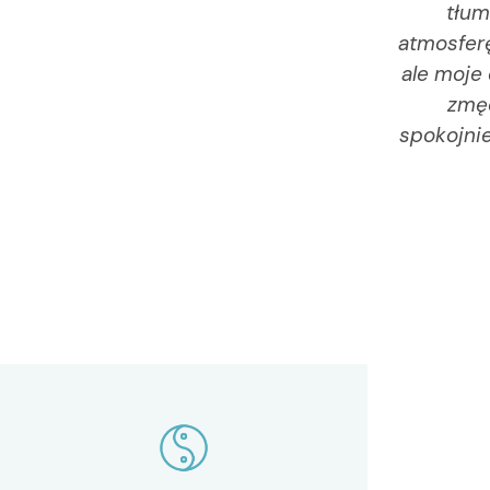
tłum
atmosferę
ale moje 
zmęc
spokojnie