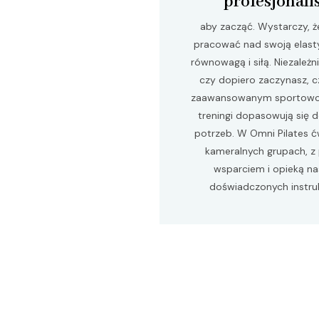
profesjonali
aby zacząć. Wystarczy, ż
pracować nad swoją elast
równowagą i siłą. Niezależn
czy dopiero zaczynasz, c
zaawansowanym sportowc
treningi dopasowują się 
potrzeb. W Omni Pilates ć
kameralnych grupach, z
wsparciem i opieką n
doświadczonych instru